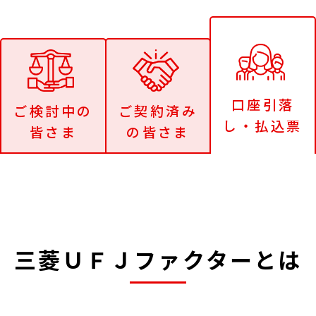
口座引落
ご検討中の
ご契約済み
し・払込票
皆さま
の皆さま
三菱ＵＦＪファクターとは