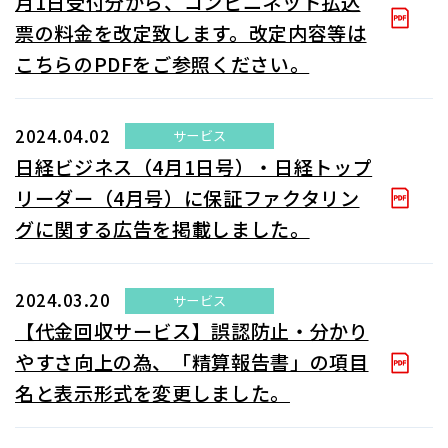
月1日受付分から、コンビニネット払込
票の料金を改定致します。改定内容等は
こちらのPDFをご参照ください。
2024.04.02
サービス
日経ビジネス（4月1日号）・日経トップ
リーダー（4月号）に保証ファクタリン
グに関する広告を掲載しました。
2024.03.20
サービス
【代金回収サービス】誤認防止・分かり
やすさ向上の為、「精算報告書」の項目
名と表示形式を変更しました。