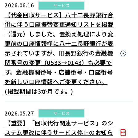
2026.06.16
サービス
【代金回収サービス】八十二長野銀行合
併に伴う口座振替変更通知リストを掲載
（還元）しました。置換え処理により変
更前の口座情報欄に八十二長野銀行が表
示されていますが、旧長野銀行の金融機
関番号の変更（0533→0143）も必要で
す。金融機関番号・店舗番号・口座番号
を新しい口座情報へご変更ください。
(掲載期間は3か月です。)
2026.05.27
サービス
【重要】「回収代行関連サービス」のシ
ステム更改に伴うサービス停止のお知ら